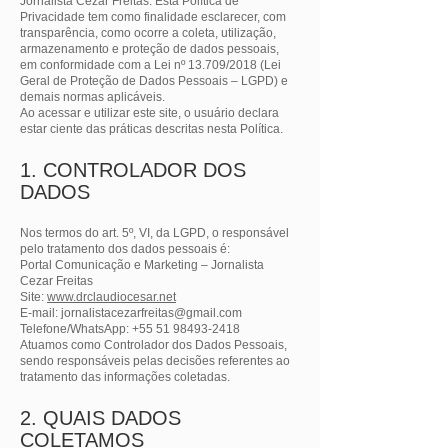
Jornalista Cezar Freitas. Esta Política de
Privacidade tem como finalidade esclarecer, com
transparência, como ocorre a coleta, utilização,
armazenamento e proteção de dados pessoais,
em conformidade com a Lei nº 13.709/2018 (Lei
Geral de Proteção de Dados Pessoais – LGPD) e
demais normas aplicáveis.
Ao acessar e utilizar este site, o usuário declara
estar ciente das práticas descritas nesta Política.
1. CONTROLADOR DOS
DADOS
Nos termos do art. 5º, VI, da LGPD, o responsável
pelo tratamento dos dados pessoais é:
Portal Comunicação e Marketing – Jornalista
Cezar Freitas
Site:
www.drclaudiocesar.net
E-mail: jornalistacezarfreitas@gmail.com
Telefone/WhatsApp: +55 51 98493-2418
Atuamos como Controlador dos Dados Pessoais,
sendo responsáveis pelas decisões referentes ao
tratamento das informações coletadas.
2. QUAIS DADOS
COLETAMOS