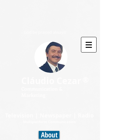
God be praised always!
®
Cláudio Cezar
Communication &
Marketing
Television | Newspaper | Radio
Multiplatform Communication
About